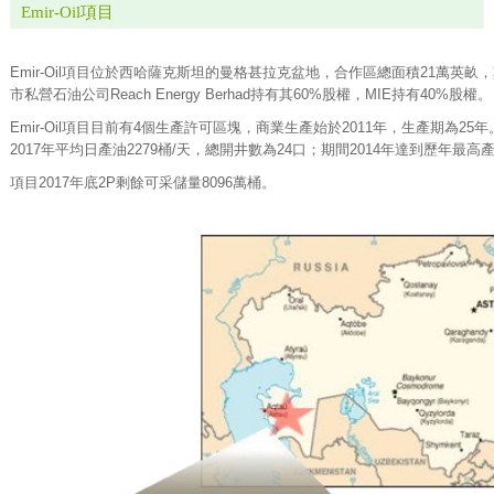
Emir-Oil項目
Emir-Oil項目位於西哈薩克斯坦的曼格甚拉克盆地，合作區總面積21萬英畝
市私營石油公司Reach Energy Berhad持有其60%股權，MIE持有40%股權。
Emir-Oil項目目前有4個生產許可區塊，商業生產始於2011年，生產期為25年
2017年平均日產油2279桶/天，總開井數為24口；期間2014年達到歷年最高產
項目2017年底2P剩餘可采儲量8096萬桶。