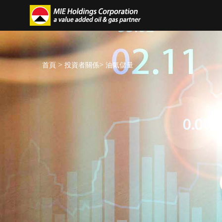
>
>
首頁
投資者關係
油氣儲量