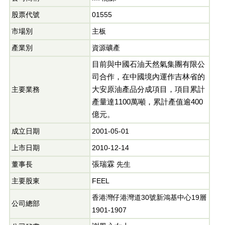
股票代號
01555
市場別
主板
產業別
資源礦產
目前與中國石油天然氣集團有限公
司合作，在中國境內運作吉林省的
大安原油產品分成項目，項目累計
主要業務
產量達
1100
萬噸，累計產值逾
400
億元。
成立日期
2001-05-01
上市日期
2010-12-14
張瑞霖
董事長
先生
主要股東
FEEL
香港灣仔港灣道30號新鴻基中心19層
公司總部
1901-1907