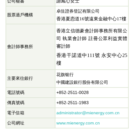
謝鳳心女士
公司秘書
卓佳證券登記有限公司
股票過戶機構
香港夏悫道
16
號遠東金融中心
17
樓
香港立信德豪會計師事務所有限公
司
執業會計師
註冊公眾利益實體
審計師
會計師事務所
香港干諾道中
111
號 永安中心
25
樓
花旗银行
主要來往銀行
中國建設銀行股份有限公司
電話號碼
+852-2511-0028
傳真號碼
+852-2511-1983
電子信箱
administrator@mienergy.com.cn
公司網址
www.mienergy.com.cn